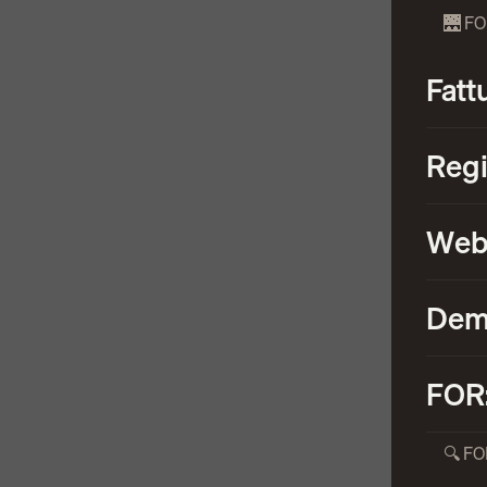
🌉 F
Fatt
Regi
Web
De
FOR
🔍 FO