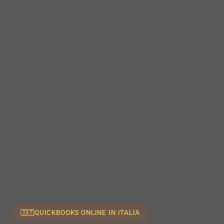
🇮🇹
QUICKBOOKS ONLINE IN ITALIA