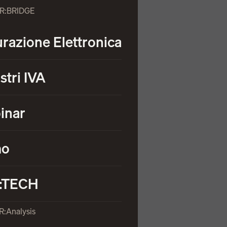
OR:BRIDGE
urazione Elettronica
stri IVA
inar
mo
:TECH
R:Analysis