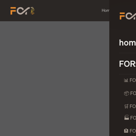
Home
FOR:QUICKB
hom
FOR
📊 F
📦 F
🛒 F
🏭 F
🏦 F