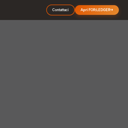
Contattaci
Apri FOR:LEDGER
→