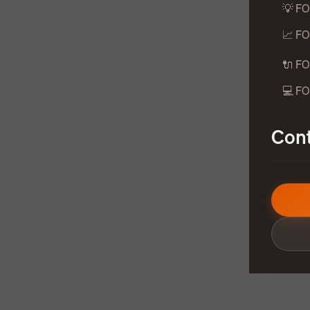
💡 FO
📈 FO
🔌 FO
💻 F
Cont