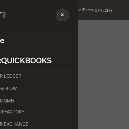
Fatturazione Elettronica
Registri IVA
Webinar
Demo
OOKS ▾
FOR:TECH ▾
✕
e
:QUICKBOOKS
OR:LEDGER
OR:FLOW
OR:OMNI
OR:FACTORY
OR:EXCHANGE