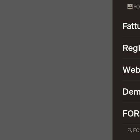
🌉 F
Fatt
Regi
Web
De
FOR
🔍 FO