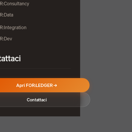
R:Consultancy
R:Data
R:Integration
OR:Dev
attaci
Apri FOR:LEDGER →
Contattaci