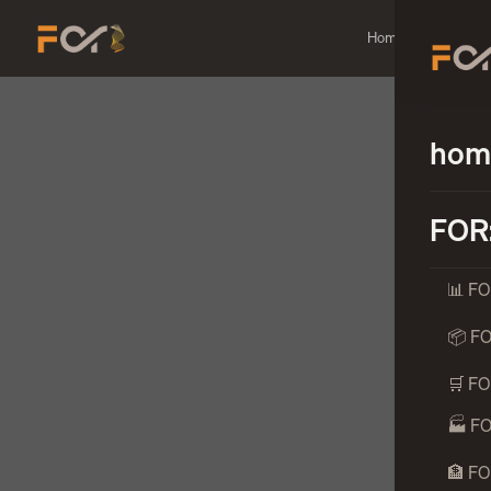
Home
FOR:QUICKB
hom
FOR
📊 F
📦 F
🛒 F
🏭 F
🏦 F