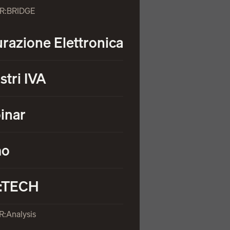
OR:BRIDGE
urazione Elettronica
stri IVA
inar
mo
:TECH
R:Analysis