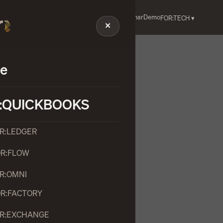
Fatturazione Elettronica
Registri IVA
Webinar
Demo
OOKS ▾
FOR:TECH ▾
✕
e
:QUICKBOOKS
OR:LEDGER
OR:FLOW
OR:OMNI
OR:FACTORY
OR:EXCHANGE