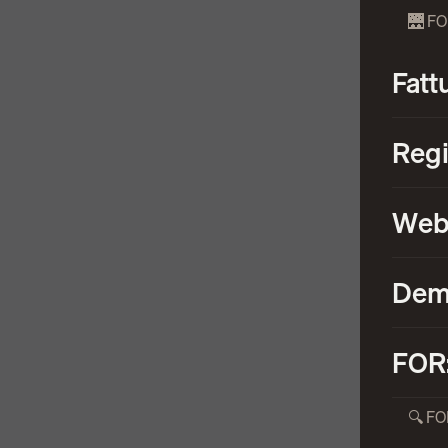
🌉 F
Fatt
Regi
Web
De
FOR
🔍 FO