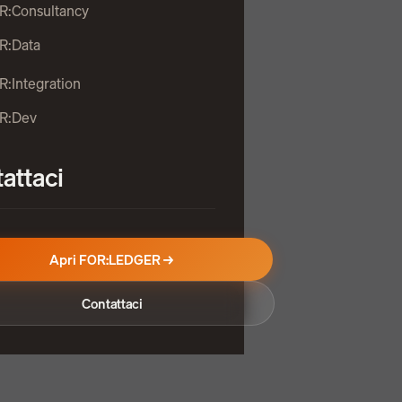
R:Consultancy
R:Data
R:Integration
OR:Dev
attaci
Apri FOR:LEDGER →
Contattaci