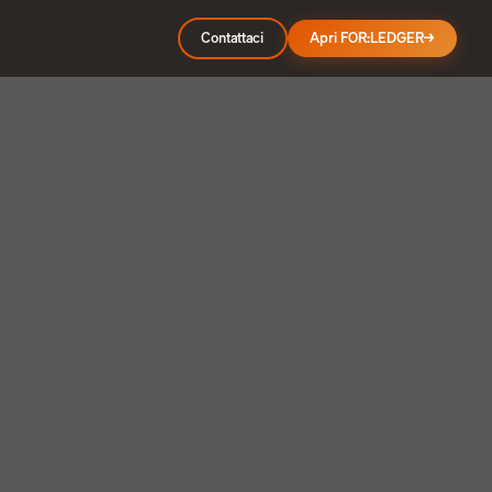
Contattaci
Apri FOR:LEDGER
→