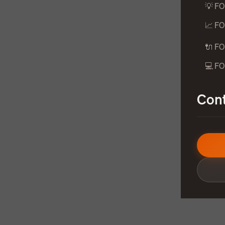
💡 FO
📈 FO
🔌 FO
💻 F
Cont